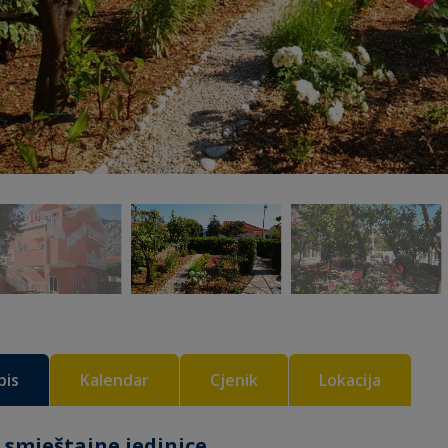
pis
Kalendar
Cjenik
Lokacija
 smještajne jedinice