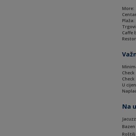
More:
Centar
Plaža:
Trgovi
Caffe 
Restor
Važn
Minima
Check 
Check 
U cije
Naplać
Na u
Jacuzz
Bazen
Roštilj