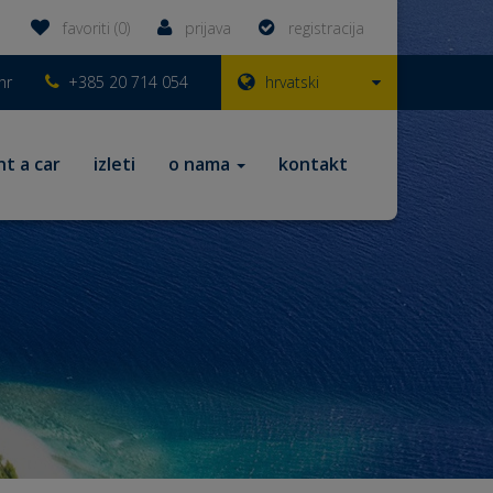
favoriti (0)
prijava
registracija
hr
+385 20 714 054
hrvatski
nt a car
izleti
o nama
kontakt