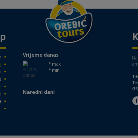
ap
K
Vrijeme danas
a
Ba
° max
em
j
° min
i
Te
e
Te
r
GS
Naredni dani
i
a
t