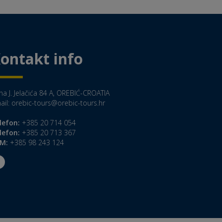
ontakt info
na J. Jelačića 84 A, OREBIĆ-CROATIA
ail:
orebic-tours@orebic-tours.hr
lefon:
+385 20 714 054
lefon:
+385 20 713 367
M:
+385 98 243 124