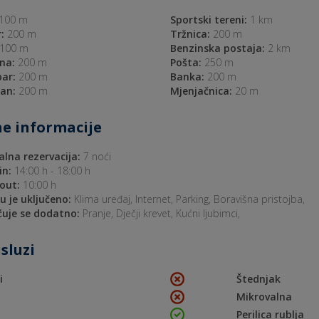
100 m
Sportski tereni:
1 km
:
200 m
Tržnica:
200 m
100 m
Benzinska postaja:
2 km
na:
200 m
Pošta:
250 m
bar:
200 m
Banka:
200 m
an:
200 m
Mjenjačnica:
20 m
e informacije
lna rezervacija:
7 noći
in:
14:00 h - 18:00 h
out:
10:00 h
nu je uključeno:
Klima uređaj, Internet, Parking, Boravišna pristojba,
uje se dodatno:
Pranje, Dječji krevet, Kućni ljubimci,
sluzi
i
Štednjak
Mikrovalna
Perilica rublja