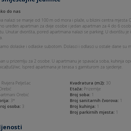
ko do nas
iva nalazi se manje od 100 m od mora i plaže, u blizini centra mjesta 
o uređen apartman za dvije osobe i jedan apartman za 4 do 6 osoba. A
tu. Unutar dvorišta, pored apartmana nalazi se parking. U dvorištu je 
a.
ramo dolaske i odlaske subotom. Dolasci i odlasci u ostale dane su mo
n u prizemlju za 2 osobe. U apartmanu je spavaća soba, kuhinja oprem
ca(tuš)/wc. Ispred apartmana je terasa s garniturom za sjedenje.
:
Rivijera Pelješac
Kvadratura (m2):
30
rebić
Etaža:
Prizemlje
artmani Orebić
Broj soba:
1
rija:
3*
Broj sanitarnih čvorova:
1
roj osoba:
3
Broj kuhinja:
1
Broj parkirnih mjesta:
1
jenosti