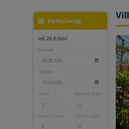
Vil
Kalkulacija
od 26 €/noć
Dolazak
Odlazak
Odrasli
Djeca (12-18 god.)
Djeca (2-12 god.)
Djeca (do 2 god.)