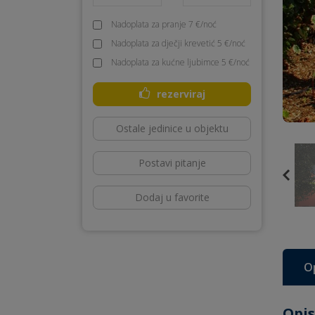
Nadoplata za pranje 7 €/noć
Nadoplata za dječji krevetić 5 €/noć
Nadoplata za kućne ljubimce 5 €/noć
rezerviraj
Ostale jedinice u objektu
Postavi pitanje
Dodaj u favorite
O
Opis