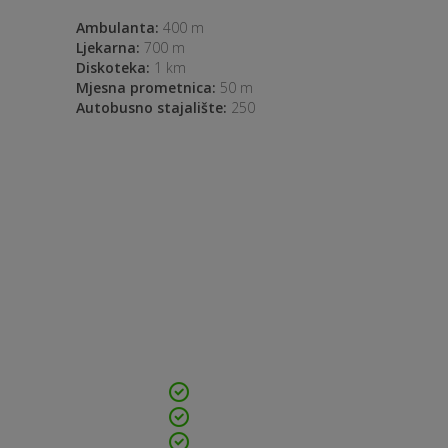
Ambulanta:
400 m
Ljekarna:
700 m
Diskoteka:
1 km
Mjesna prometnica:
50 m
Autobusno stajalište:
250