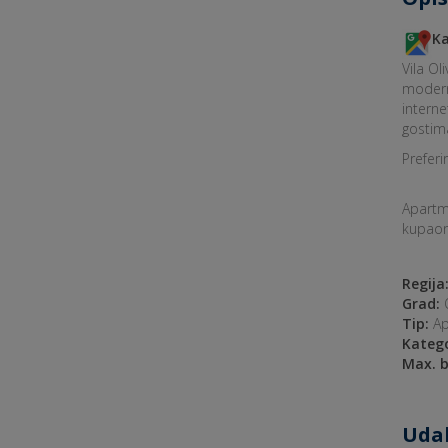
Ka
Vila Ol
modern
interne
gostim
Preferi
Apartma
kupaoni
Regija
Grad:
O
Tip:
Ap
Katego
Max. b
Udal