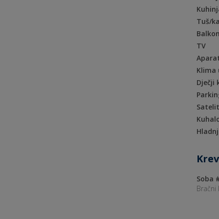
Kuhinj
Tuš/k
Balkon
TV
Aparat
Klima 
Dječji 
Parkin
Sateli
Kuhal
Hladn
Krev
Soba #
Bračni 