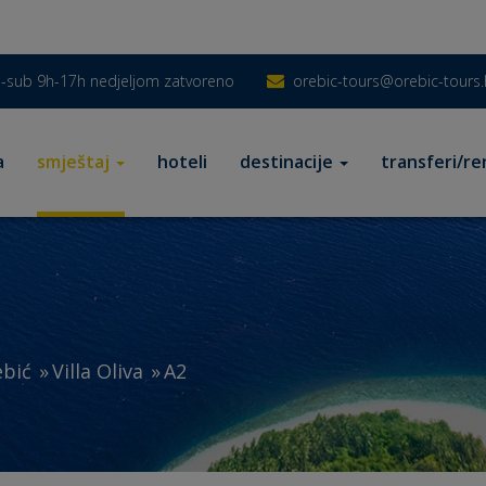
-sub 9h-17h nedjeljom zatvoreno
orebic-tours@orebic-tours.
a
smještaj
hoteli
destinacije
transferi/re
bić
Villa Oliva
A2