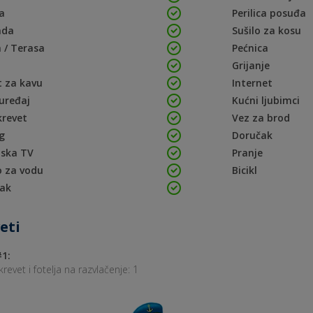
a
Perilica posuđa
ada
Sušilo za kosu
 / Terasa
Pećnica
Grijanje
 za kavu
Internet
uređaj
Kućni ljubimci
krevet
Vez za brod
g
Doručak
tska TV
Pranje
o za vodu
Bicikl
jak
eti
1:
krevet i fotelja na razvlačenje: 1