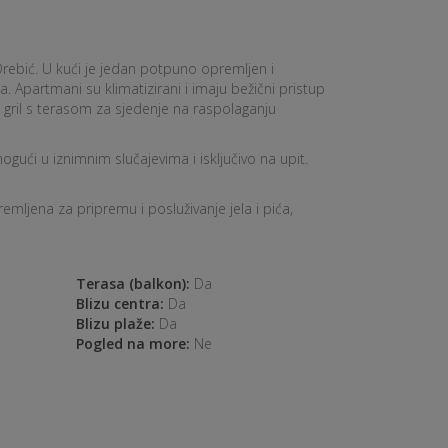
Orebić. U kući je jedan potpuno opremljen i
partmani su klimatizirani i imaju bežični pristup
i gril s terasom za sjedenje na raspolaganju
gući u iznimnim slučajevima i isključivo na upit.
ljena za pripremu i posluživanje jela i pića,
Terasa (balkon):
Da
Blizu centra:
Da
Blizu plaže:
Da
Pogled na more:
Ne