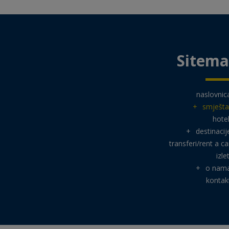
Sitem
naslovnic
+
smješta
hotel
+
destinacij
transferi/rent a ca
izlet
+
o nam
kontak