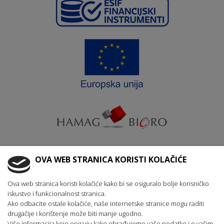
OVA WEB STRANICA KORISTI KOLAČIĆE
Krajnji primatelj ﬁnancijskog instrumenta suﬁnanciranog iz
Europskog fonda za regionalni razvoj u sklopu Operativnog
programa „Konkurentnost i kohezija“
Ova web stranica koristi kolačiće kako bi se osiguralo bolje korisničko
iskustvo i funkcionalnost stranica.
Ako odbacite ostale kolačiće, naše internetske stranice mogu raditi
drugačije i korištenje može biti manje ugodno.
Više informacija koje opisuju kako obrađujemo vaše podatke i o vašim