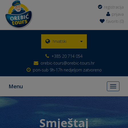
registracija
prijava
favoriti (0)
hrvatski
+385 20 714 054
orebic-tours@orebic-tours.hr
pon-sub 9h-17h nedjeljom zatvoreno
Menu
Toggle
navigati
Smještaj