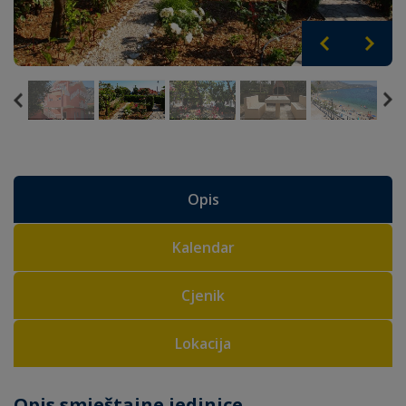
Opis
Kalendar
Cjenik
Lokacija
Opis smještajne jedinice