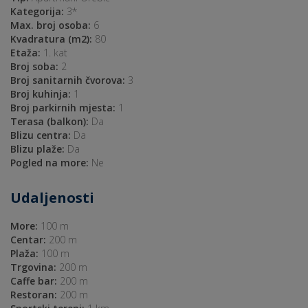
Kategorija:
3*
Max. broj osoba:
6
Kvadratura (m2):
80
Etaža:
1. kat
Broj soba:
2
Broj sanitarnih čvorova:
3
Broj kuhinja:
1
Broj parkirnih mjesta:
1
Terasa (balkon):
Da
Blizu centra:
Da
Blizu plaže:
Da
Pogled na more:
Ne
Udaljenosti
More:
100 m
Centar:
200 m
Plaža:
100 m
Trgovina:
200 m
Caffe bar:
200 m
Restoran:
200 m