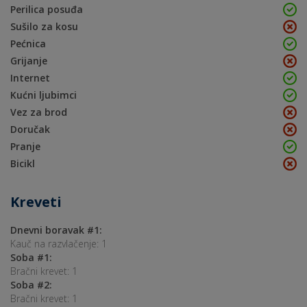
Perilica posuđa
Sušilo za kosu
Pećnica
Grijanje
Internet
Kućni ljubimci
Vez za brod
Doručak
Pranje
Bicikl
Kreveti
Dnevni boravak #1:
Kauč na razvlačenje: 1
Soba #1:
Bračni krevet: 1
Soba #2:
Bračni krevet: 1