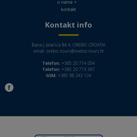
o nama
+
kontakt
Kontakt info
Bana J. Jelačića 84 A, OREBIĆ-CROATIA
email:
orebic-tours@orebic-tours.hr
Telefon:
+385 20 714 054
Telefon:
+385 20 713 367
GSM:
+385 98 243 124