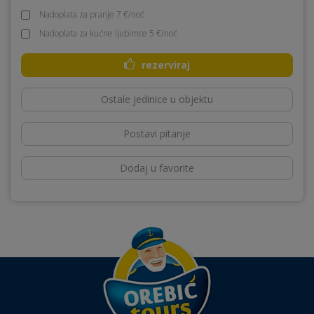
Nadoplata za pranje 7 €/noć
Nadoplata za kućne ljubimce 5 €/noć
rezerviraj
Ostale jedinice u objektu
Postavi pitanje
Dodaj u favorite