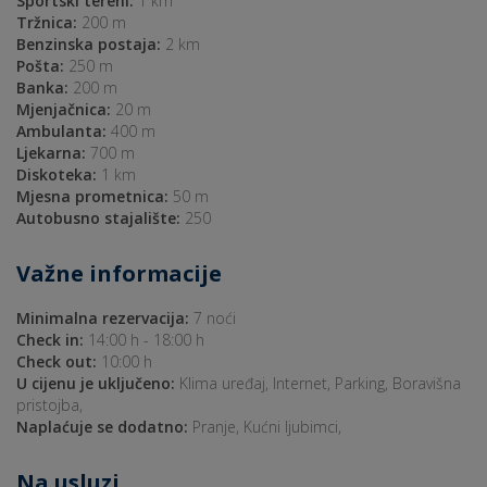
Sportski tereni:
1 km
Tržnica:
200 m
Benzinska postaja:
2 km
Pošta:
250 m
Banka:
200 m
Mjenjačnica:
20 m
Ambulanta:
400 m
Ljekarna:
700 m
Diskoteka:
1 km
Mjesna prometnica:
50 m
Autobusno stajalište:
250
Važne informacije
Minimalna rezervacija:
7 noći
Check in:
14:00 h - 18:00 h
Check out:
10:00 h
U cijenu je uključeno:
Klima uređaj, Internet, Parking, Boravišna
pristojba,
Naplaćuje se dodatno:
Pranje, Kućni ljubimci,
Na usluzi