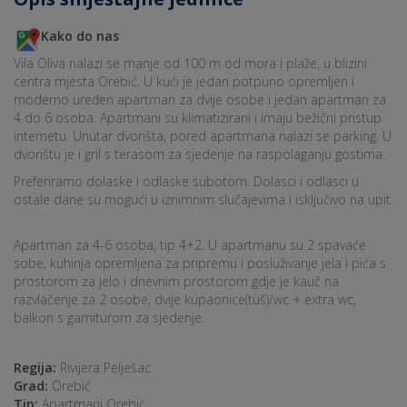
Kako do nas
Vila Oliva nalazi se manje od 100 m od mora i plaže, u blizini
centra mjesta Orebić. U kući je jedan potpuno opremljen i
moderno uređen apartman za dvije osobe i jedan apartman za
4 do 6 osoba. Apartmani su klimatizirani i imaju bežični pristup
internetu. Unutar dvorišta, pored apartmana nalazi se parking. U
dvorištu je i gril s terasom za sjedenje na raspolaganju gostima.
Preferiramo dolaske i odlaske subotom. Dolasci i odlasci u
ostale dane su mogući u iznimnim slučajevima i isključivo na upit.
Apartman za 4-6 osoba, tip 4+2. U apartmanu su 2 spavaće
sobe, kuhinja opremljena za pripremu i posluživanje jela i pića s
prostorom za jelo i dnevnim prostorom gdje je kauč na
razvlačenje za 2 osobe, dvije kupaonice(tuš)/wc + extra wc,
balkon s garniturom za sjedenje.
Regija:
Rivijera Pelješac
Grad:
Orebić
Tip:
Apartmani Orebić