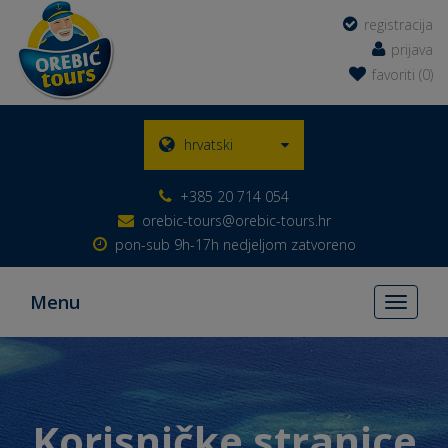
registracija
prijava
favoriti (0)
hrvatski
+385 20 714 054
orebic-tours@orebic-tours.hr
pon-sub 9h-17h nedjeljom zatvoreno
Menu
Toggle
navigati
Korisničke stranice