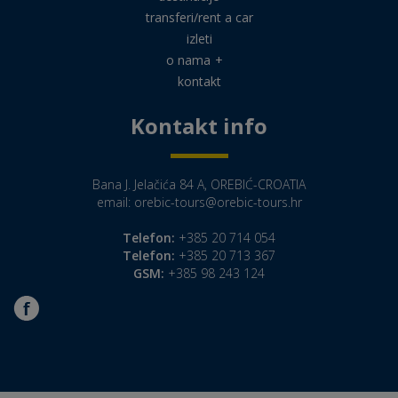
transferi/rent a car
izleti
o nama
+
kontakt
Kontakt info
Bana J. Jelačića 84 A, OREBIĆ-CROATIA
email:
orebic-tours@orebic-tours.hr
Telefon:
+385 20 714 054
Telefon:
+385 20 713 367
GSM:
+385 98 243 124