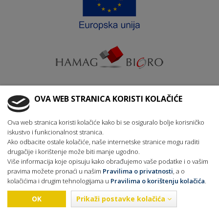
OVA WEB STRANICA KORISTI KOLAČIĆE
Krajnji primatelj ﬁnancijskog instrumenta suﬁnanciranog iz
Europskog fonda za regionalni razvoj u sklopu Operativnog
programa „Konkurentnost i kohezija“
Ova web stranica koristi kolačiće kako bi se osiguralo bolje korisničko
iskustvo i funkcionalnost stranica.
Ako odbacite ostale kolačiće, naše internetske stranice mogu raditi
drugačije i korištenje može biti manje ugodno.
Više informacija koje opisuju kako obrađujemo vaše podatke i o vašim
Pravila privatnosti
Pravila o korištenju kolačića
pravima možete pronaći u našim
Pravilima o privatnosti
, a o
Ažuriranje kolačića
kolačićima i drugim tehnologijama u
Pravilima o korištenju kolačića
.
Copyright © 2016 OREBIĆ TOURS Sva prava zadržana, Izrada
OK
Prikaži postavke kolačića
web stranica za turističke agencije: Lupus Art Net