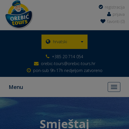
registracija
prijava
favoriti (0)
hrvatski
+385 20 714 054
orebic-tours@orebic-tours.hr
pon-sub 9h-17h nedjeljom zatvoreno
Menu
Toggle
navigati
Smještaj