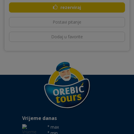
rezerviraj
Postavi pitanje
Dodaj u favorite
Vrijeme danas
° max
° min