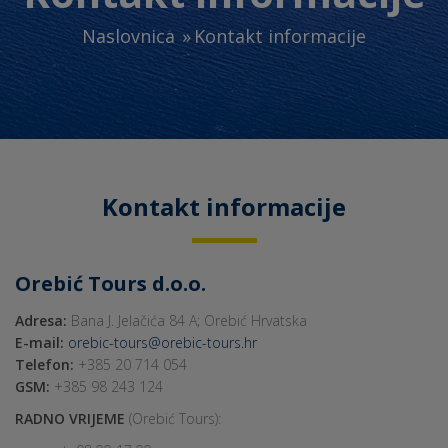
Naslovnica
Kontakt informacije
Kontakt informacije
Orebić Tours d.o.o.
Adresa:
Bana J. Jelačića 84 A; Orebić Hrvatska
E-mail:
orebic-tours@orebic-tours.hr
Telefon:
+385 20 714 054
GSM:
+385 98 243 124
RADNO VRIJEME
(Orebić Tours):