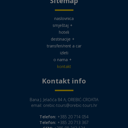
Sitemap
naslovnica
smještaj
+
hoteli
destinacije
+
transferi/rent a car
izleti
o nama
+
kontakt
Kontakt info
Bana J. Jelačića 84 A, OREBIĆ-CROATIA
email:
orebic-tours@orebic-tours.hr
Telefon:
+385 20 714 054
Telefon:
+385 20 713 367