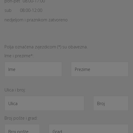
pon-pet 08:00-17:00
sub 08:00-12:00
nedjeljom i praznikom zatvoreno
Polja označena zvjezdicom (*) su obavezna.
Ime i prezime*:
Ulica i broj:
Broj pošte i grad: