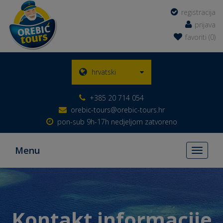
registracija
prijava
favoriti (0)
hrvatski
+385 20 714 054
orebic-tours@orebic-tours.hr
pon-sub 9h-17h nedjeljom zatvoreno
Menu
Toggle
navigati
Kontakt informacije