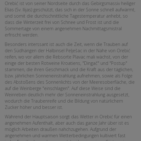
Orebić ist von seiner Nordseite durch das Gebirgsmassiv heiliger
Elias (Sv. Ilijas) geschützt, das sich in der Sonne schnell aufwärmt,
und somit die durchschnittliche Tagestemperatur anhebt, so
dass die Winterzeit frei von Schnee und Frost ist und die
Sommertage von einem angenehmen Nachmittagsmistral
erfrischt werden.
Besonders interssant ist auch die Zeit, wenn die Trauben auf
den Südhängen der Halbinsel Pelješac in der Nähe von Orebić
reifen, wo vor allem die Rebsorte Plavac mali wächst, von der
einige der besten Rotweine Kroatiens, "Dingač" und "Postup"
stammen, die ihren Geschmack und die Kraft aus der täglichen,
bzw. jährlichen Sonneneinstrahlung aufnehmen, sowie als Folge
des Abstoßens des Sonnenlichts von der Meeresoberfläche, die
auf die Weinberge "einschlagen". Auf diese Weise sind die
Weinreben deutlich mehr der Sonneneinstrahlung ausgesetzt,
wodurch die Traubenreife und die Bildung von natürlichem
Zucker höher und besser ist.
Während der Hauptsaison sorgt das Wetter in Orebić für einen
angenehmen Aufenthalt, aber auch das ganze Jahr über ist es
möglich Arbeiten draußen nahchzugehen. Aufgrund der
angenehmen und warmen Wetterbedingungen kultiviert fast