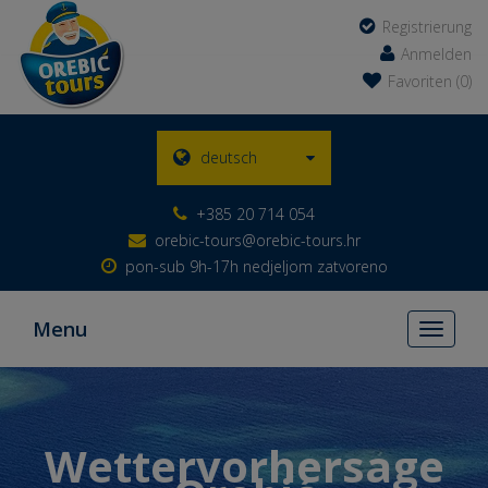
Registrierung
Anmelden
Favoriten (0)
deutsch
+385 20 714 054
orebic-tours@orebic-tours.hr
pon-sub 9h-17h nedjeljom zatvoreno
Menu
Toggle
navigati
Wettervorhersage