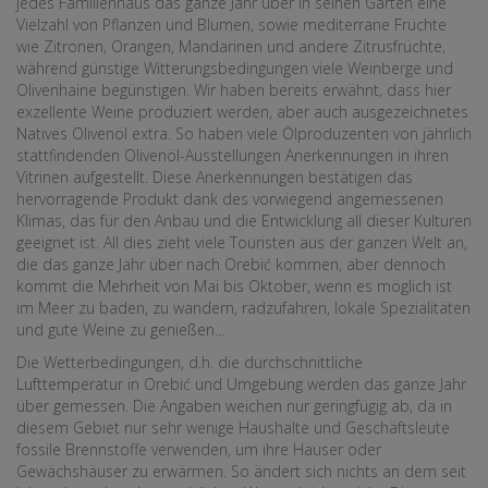
jedes Familienhaus das ganze Jahr über in seinen Gärten eine
Vielzahl von Pflanzen und Blumen, sowie mediterrane Früchte
wie Zitronen, Orangen, Mandarinen und andere Zitrusfrüchte,
während günstige Witterungsbedingungen viele Weinberge und
Olivenhaine begünstigen. Wir haben bereits erwähnt, dass hier
exzellente Weine produziert werden, aber auch ausgezeichnetes
Natives Olivenöl extra. So haben viele Ölproduzenten von jährlich
stattfindenden Olivenöl-Ausstellungen Anerkennungen in ihren
Vitrinen aufgestellt. Diese Anerkennungen bestätigen das
hervorragende Produkt dank des vorwiegend angemessenen
Klimas, das für den Anbau und die Entwicklung all dieser Kulturen
geeignet ist. All dies zieht viele Touristen aus der ganzen Welt an,
die das ganze Jahr über nach Orebić kommen, aber dennoch
kommt die Mehrheit von Mai bis Oktober, wenn es möglich ist
im Meer zu baden, zu wandern, radzufahren, lokale Spezialitäten
und gute Weine zu genießen...
Die Wetterbedingungen, d.h. die durchschnittliche
Lufttemperatur in Orebić und Umgebung werden das ganze Jahr
über gemessen. Die Angaben weichen nur geringfügig ab, da in
diesem Gebiet nur sehr wenige Haushalte und Geschäftsleute
fossile Brennstoffe verwenden, um ihre Häuser oder
Gewächshäuser zu erwärmen. So ändert sich nichts an dem seit