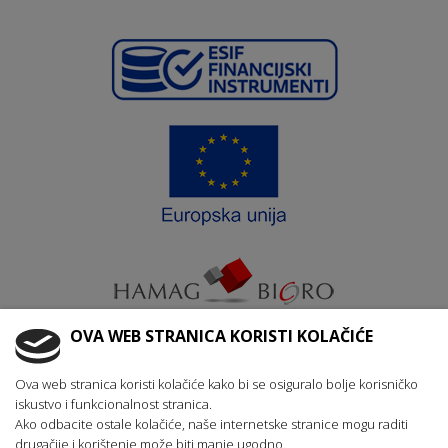
OVA WEB STRANICA KORISTI KOLAČIĆE
Krajnji primatelj ﬁnancijskog instrumenta suﬁnanciranog iz
Ova web stranica koristi kolačiće kako bi se osiguralo bolje korisničko
Europskog fonda za regionalni razvoj u sklopu Operativnog
iskustvo i funkcionalnost stranica.
programa „Konkurentnost i kohezija“
Ako odbacite ostale kolačiće, naše internetske stranice mogu raditi
drugačije i korištenje može biti manje ugodno.