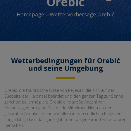
Orebić
Homepage
Wettervorhersage Orebić
Wetterbedingungen für Orebić
und seine Umgebung
Orebić, die touristische Oase von Pelješac, die sich auf der
Südseite der Halbinsel befindet und den ganzen Tag zur Sonne
gerichtet ist, ermöglicht Orebić eine große Anzahl von
Sonnentagen pro Jahr. Das milde Mittelmeerklima an der
gesamten Adriaküste und vor allem in den südlichen Regionen
sorgt dafür, dass das ganze Jahr über angenehme Temperaturen
herrschen.