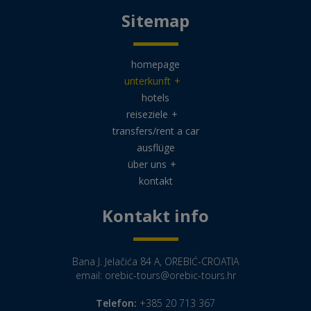
Sitemap
homepage
unterkunft
+
hotels
reiseziele
+
transfers/rent a car
ausflüge
über uns
+
kontakt
Kontakt info
Bana J. Jelačića 84 A, OREBIĆ-CROATIA
email:
orebic-tours@orebic-tours.hr
Telefon:
+385 20 713 367