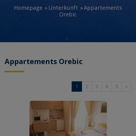
Homepage
Unterkunft
Appartements
Orebic
Appartements Orebic
1
2
3
4
5
»