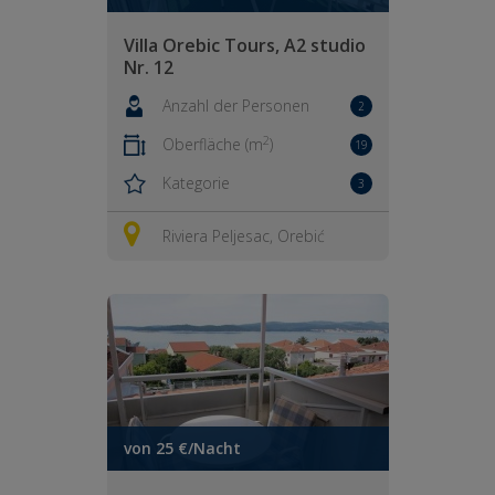
Villa Orebic Tours, A2 studio
Nr. 12
Anzahl der Personen
2
2
Oberfläche (m
)
19
Kategorie
3
Riviera Peljesac, Orebić
von 25 €/Nacht