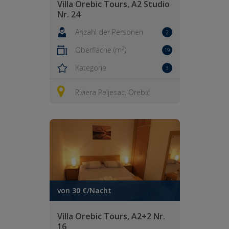
Villa Orebic Tours, A2 Studio
Nr. 24
Anzahl der Personen
2
2
Oberfläche (m
)
19
Kategorie
3
Riviera Peljesac, Orebić
von 30 €/Nacht
Villa Orebic Tours, A2+2 Nr.
16