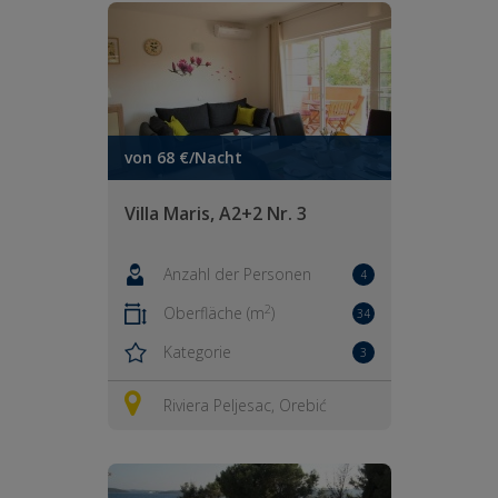
von 68 €/Nacht
Villa Maris, A2+2 Nr. 3
Anzahl der Personen
4
2
Oberfläche (m
)
34
Kategorie
3
Riviera Peljesac, Orebić