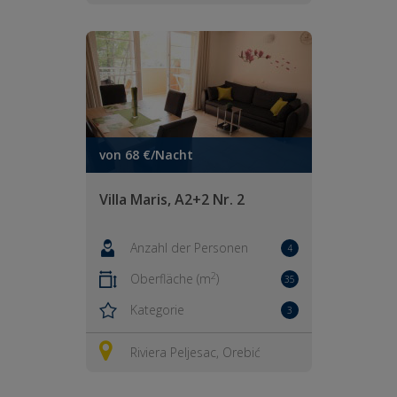
von 68 €/Nacht
Villa Maris, A2+2 Nr. 2
Anzahl der Personen
4
2
Oberfläche (m
)
35
Kategorie
3
Riviera Peljesac, Orebić