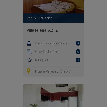
von 65 €/Nacht
Villa Jelena, A2+2
Anzahl der Personen
4
2
Oberfläche (m
)
33
Kategorie
3
Riviera Peljesac, Orebić