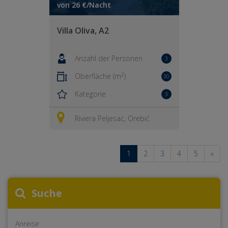
von 26 €/Nacht
Villa Oliva, A2
Anzahl der Personen
3
2
Oberfläche (m
)
30
Kategorie
3
Riviera Peljesac, Orebić
1
2
3
4
5
»
Suche
Anreise