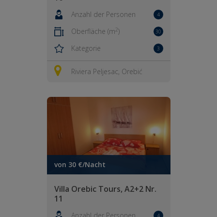
Anzahl der Personen
4
2
Oberfläche (m
)
30
Kategorie
3
Riviera Peljesac, Orebić
von 30 €/Nacht
Villa Orebic Tours, A2+2 Nr.
11
Anzahl der Personen
4