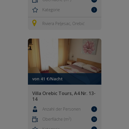
Kategorie
3
Riviera Peljesac, Orebić
von 41 €/Nacht
Villa Orebic Tours, A4 Nr. 13-
14
Anzahl der Personen
4
2
Oberfläche (m
)
38