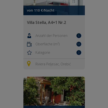
von 110 €/Nacht
Villa Stella, A4+1 Nr.2
Anzahl der Personen
5
2
Oberfläche (m
)
55
Kategorie
3
Riviera Peljesac, Orebić