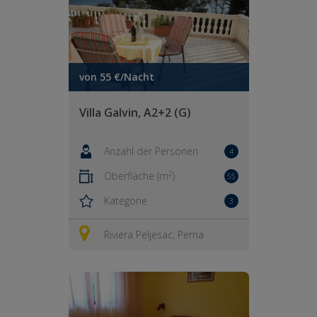
von 55 €/Nacht
Villa Galvin, A2+2 (G)
Anzahl der Personen
4
2
Oberfläche (m
)
55
Kategorie
3
Riviera Peljesac, Perna