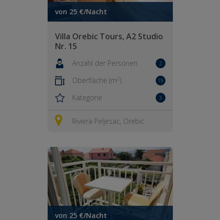
von 25 €/Nacht
Villa Orebic Tours, A2 Studio
Nr. 15
Anzahl der Personen
2
2
Oberfläche (m
)
19
Kategorie
3
Riviera Peljesac, Orebić
von 25 €/Nacht