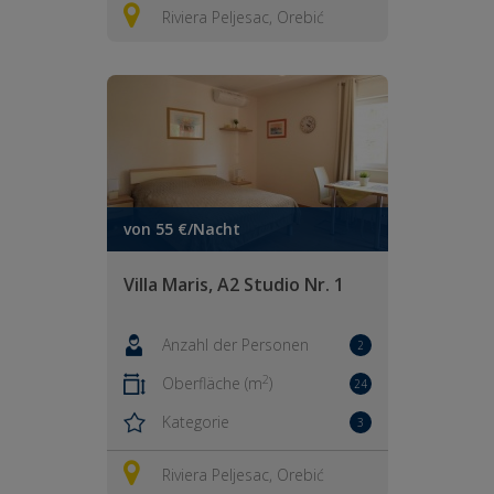
Riviera Peljesac, Orebić
von 55 €/Nacht
Villa Maris, A2 Studio Nr. 1
Anzahl der Personen
2
2
Oberfläche (m
)
24
Kategorie
3
Riviera Peljesac, Orebić