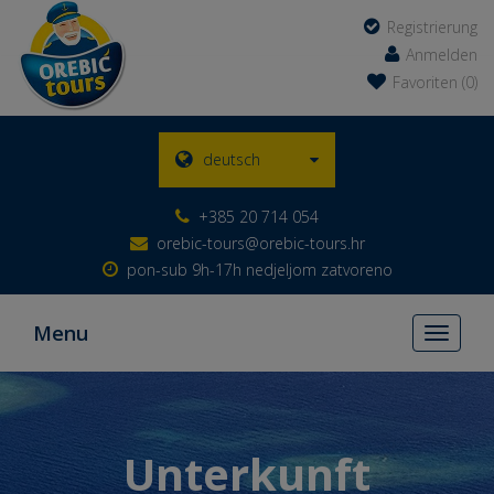
Registrierung
Anmelden
Favoriten (0)
deutsch
+385 20 714 054
orebic-tours@orebic-tours.hr
pon-sub 9h-17h nedjeljom zatvoreno
Menu
Toggle
navigati
Unterkunft