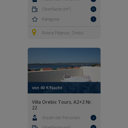
2
Oberfläche (m
)
26
Kategorie
3
Riviera Peljesac, Orebić
von 40 €/Nacht
Villa Orebic Tours, A2+2 Nr.
22
Anzahl der Personen
4
2
Oberfläche (m
)
30