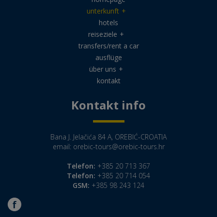
unterkunft
+
hotels
reiseziele
+
transfers/rent a car
ausflüge
über uns
+
kontakt
Kontakt info
Bana J. Jelačića 84 A, OREBIĆ-CROATIA
email:
orebic-tours@orebic-tours.hr
Telefon:
+385 20 713 367
Telefon:
+385 20 714 054
GSM:
+385 98 243 124