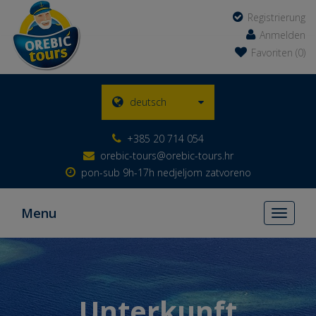
Registrierung
Anmelden
Favoriten (0)
deutsch
+385 20 714 054
orebic-tours@orebic-tours.hr
pon-sub 9h-17h nedjeljom zatvoreno
Menu
Toggle
navigati
Unterkunft