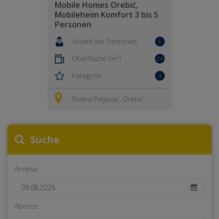
Mobile Homes Orebić,
Mobileheim Komfort 3 bis 5
Personen
Anzahl der Personen
5
2
Oberfläche (m
)
24
Kategorie
4
Riviera Peljesac, Orebić
Suche
Anreise
Abreise