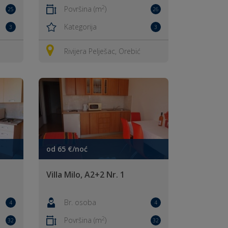
2
Površina (m
)
25
26
Kategorija
3
3
Rivijera Pelješac, Orebić
od 65 €/noć
Villa Milo, A2+2 Nr. 1
Br. osoba
4
4
2
Površina (m
)
32
32