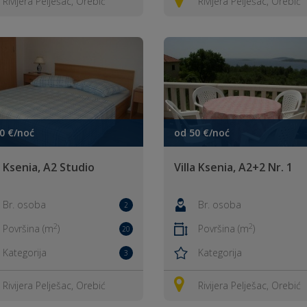
Rivijera Pelješac, Orebić
Rivijera Pelješac, Orebić
0 €/noć
od 50 €/noć
a Ksenia, A2 Studio
Villa Ksenia, A2+2 Nr. 1
Br. osoba
Br. osoba
2
2
2
Površina (m
)
Površina (m
)
20
Kategorija
Kategorija
3
Rivijera Pelješac, Orebić
Rivijera Pelješac, Orebić