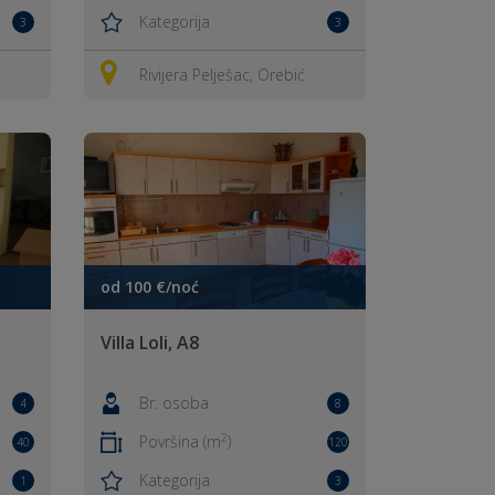
Kategorija
3
3
Rivijera Pelješac, Orebić
od 100 €/noć
Villa Loli, A8
Br. osoba
4
8
2
Površina (m
)
40
120
Kategorija
1
3