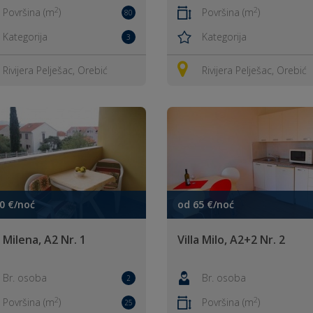
2
2
Površina (m
)
Površina (m
)
80
Kategorija
Kategorija
3
Rivijera Pelješac, Orebić
Rivijera Pelješac, Orebić
0 €/noć
od 65 €/noć
a Milena, A2 Nr. 1
Villa Milo, A2+2 Nr. 2
Br. osoba
Br. osoba
2
2
2
Površina (m
)
Površina (m
)
25