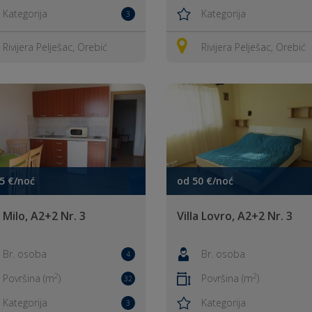
Kategorija
Kategorija
3
Rivijera Pelješac, Orebić
Rivijera Pelješac, Orebić
5 €/noć
od 50 €/noć
a Milo, A2+2 Nr. 3
Villa Lovro, A2+2 Nr. 3
Br. osoba
Br. osoba
4
2
2
Površina (m
)
Površina (m
)
32
Kategorija
Kategorija
3