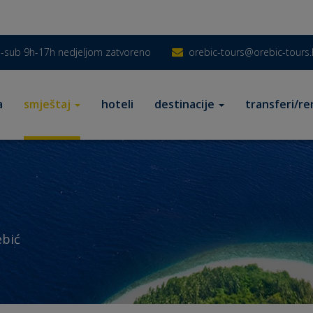
-sub 9h-17h nedjeljom zatvoreno
orebic-tours@orebic-tours.
a
smještaj
hoteli
destinacije
transferi/re
bić