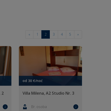
«
1
2
3
4
5
»
od 30 €/noć
. 2
Villa Milena, A2 Studio Nr. 3
Br. osoba
2
2