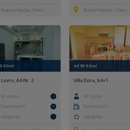
Rivijera Pelješac, Orebić
Rivijera Pelješac, Orebić
0 €/noć
od 90 €/noć
a Lovro, A4 Nr. 2
Villa Dora, A4+1
Br. osoba
Br. osoba
4
2
2
Površina (m
)
Površina (m
)
38
Kategorija
Kategorija
3