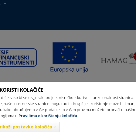
t
nji primatelj ﬁnancijskog instrumenta suﬁnanciranog iz Europskog fon
ionalni razvoj u sklopu Operativnog programa „Konkurentnost i kohez
KORISTI KOLAČIĆE
ačiće kako bi se osiguralo bolje korisničko iskustvo i funkcionalnost stranica.
e, naše internetske stranice mogu raditi drugačije i korištenje može biti man
uju kako obrađujemo vaše podatke i o vašim pravima možete pronaći u našim
ologijama u
Pravilima o korištenju kolačića
.
ravila privatnosti
Pravila o korištenju kolačića
Ažuriranje kolači
EBIĆ TOURS Sva prava zadržana, Izrada web stranica za turističke age
rikaži postavke kolačića