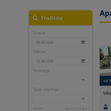
Ap
Tražilica
Dolazak
Odlazak
Destinacije
od 7
Tipovi smještaja
Vill
Odrasli
Djeca (12-18 god.)