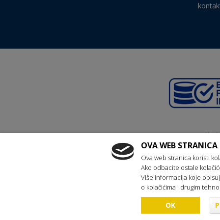
kontak
Kraj
reg
OVA WEB STRANICA 
Ova web stranica koristi kol
Ako odbacite ostale kolačić
Više informacija koje opis
o kolačićima i drugim tehn
P
Copyright © 2016 OR
OK
P