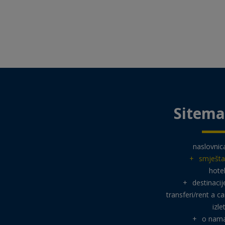
Sitem
naslovnic
+
smješta
hotel
+
destinacij
transferi/rent a ca
izlet
+
o nam