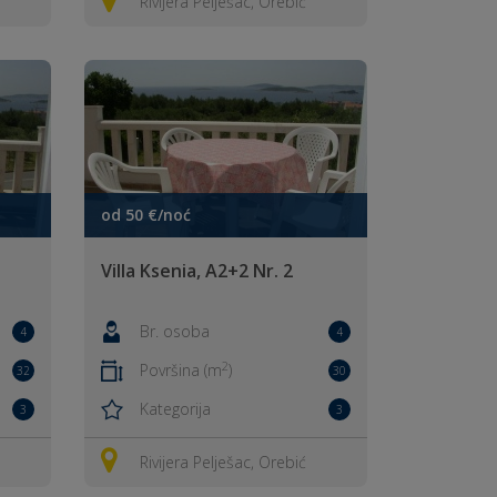
Rivijera Pelješac, Orebić
od 50 €/noć
Villa Ksenia, A2+2 Nr. 2
Br. osoba
4
4
2
Površina (m
)
32
30
Kategorija
3
3
Rivijera Pelješac, Orebić