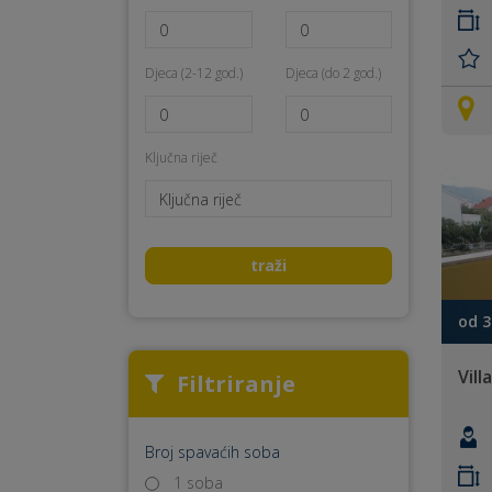
Djeca (2-12 god.)
Djeca (do 2 god.)
Ključna riječ
traži
od 3
Vill
Filtriranje
Broj spavaćih soba
1 soba