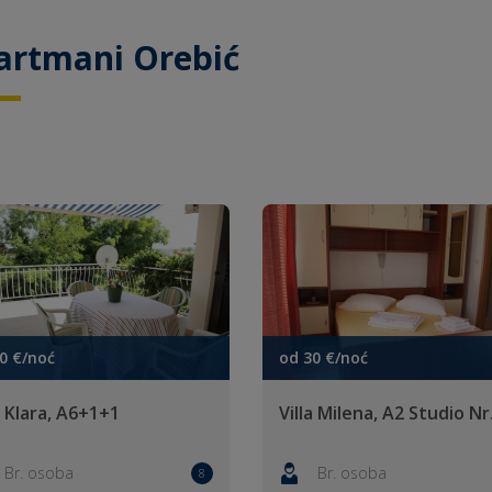
artmani Orebić
0 €/noć
od 30 €/noć
a Klara, A6+1+1
Villa Milena, A2 Studio Nr
Br. osoba
Br. osoba
8