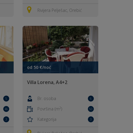
Rivijera Pelješac, Orebić
od 50 €/noć
Villa Lorena, A4+2
Br. osoba
5
6
2
Površina (m
)
46
50
Kategorija
3
3