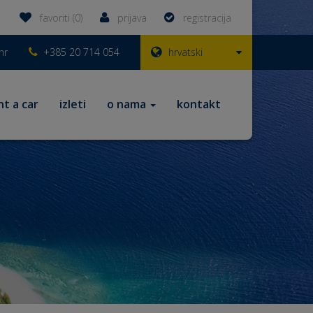
favoriti (0)
prijava
registracija
hr
+385 20 714 054
hrvatski
nt a car
izleti
o nama
kontakt