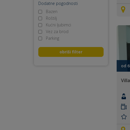
Dodatne pogodnosti
Bazen
Roštilj
Kućni ljubimci
Vez za brod
Parking
obriši filter
od 6
Vill