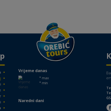
ap
K
Vrijeme danas
a
Ba
° max
em
j
° min
i
Te
e
Te
r
GS
Naredni dani
i
a