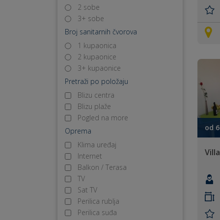
2 sobe
3+ sobe
Broj sanitarnih čvorova
1 kupaonica
2 kupaonice
3+ kupaonice
Pretraži po položaju
Blizu centra
Blizu plaže
Pogled na more
od 6
Oprema
Klima uređaj
Vill
Internet
Balkon / Terasa
TV
Sat TV
Perilica rublja
Perilica suđa