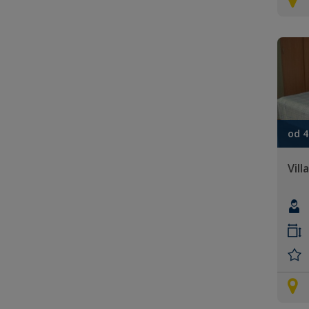
od 4
Vill