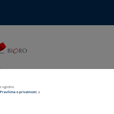
da za
ija“
je ugodno.
Pravilima o privatnosti
, a
ća
ncije: Lupus Art Net