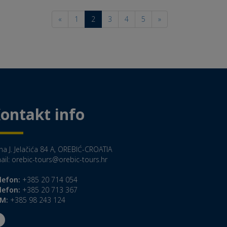
«
1
2
3
4
5
»
ontakt info
na J. Jelačića 84 A, OREBIĆ-CROATIA
ail:
orebic-tours@orebic-tours.hr
lefon:
+385 20 714 054
lefon:
+385 20 713 367
M:
+385 98 243 124