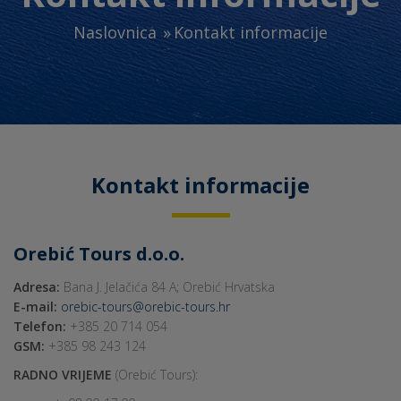
Naslovnica
Kontakt informacije
Kontakt informacije
Orebić Tours d.o.o.
Adresa:
Bana J. Jelačića 84 A; Orebić Hrvatska
E-mail:
orebic-tours@orebic-tours.hr
Telefon:
+385 20 714 054
GSM:
+385 98 243 124
RADNO VRIJEME
(Orebić Tours):