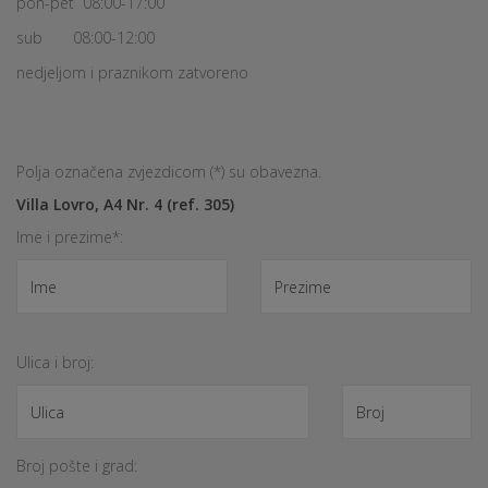
pon-pet 08:00-17:00
sub 08:00-12:00
nedjeljom i praznikom zatvoreno
Polja označena zvjezdicom (*) su obavezna.
Villa Lovro, A4 Nr. 4 (ref. 305)
Ime i prezime*:
Ulica i broj:
Broj pošte i grad: