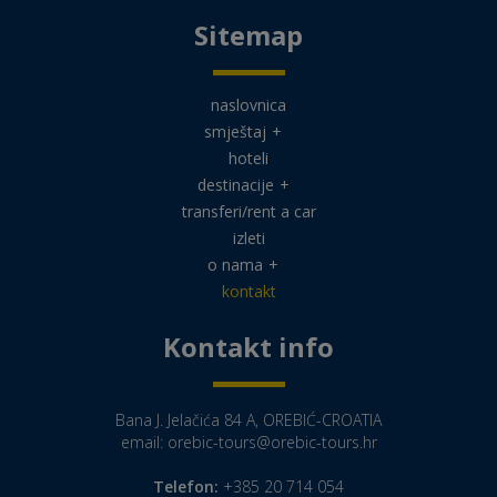
Sitemap
naslovnica
smještaj
+
hoteli
destinacije
+
transferi/rent a car
izleti
o nama
+
kontakt
Kontakt info
Bana J. Jelačića 84 A, OREBIĆ-CROATIA
email:
orebic-tours@orebic-tours.hr
Telefon:
+385 20 714 054