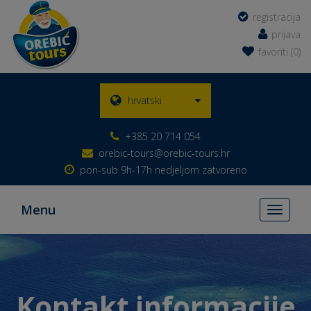
registracija
prijava
favoriti (0)
hrvatski
+385 20 714 054
orebic-tours@orebic-tours.hr
pon-sub 9h-17h nedjeljom zatvoreno
Menu
Toggle
navigati
Kontakt informacije