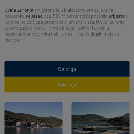
Uvala Žuronja
smještena je u Malostonskom zaljevu na
poluotoku
Pelješac
, cca. 500 m od turističkog naselja
Brijesta
u
kojoj se nalazi lijepa prostrana šljunčana plaža. U uvali Žuronja
se omogućava istinski, pravi obiteljski odmor i užitak u
netaknutoj prirodi, miru i obilju ribe i vina, te drugih morskih
plodova.
Galerija
Lokacija