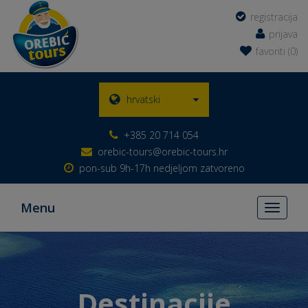
registracija
prijava
favoriti (0)
hrvatski
+385 20 714 054
orebic-tours@orebic-tours.hr
pon-sub 9h-17h nedjeljom zatvoreno
Menu
Toggle
navigati
Destinacije