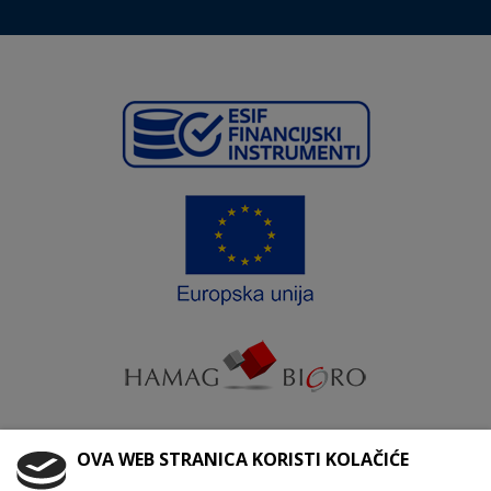
OVA WEB STRANICA KORISTI KOLAČIĆE
Krajnji primatelj ﬁnancijskog instrumenta suﬁnanciranog iz
Europskog fonda za regionalni razvoj u sklopu Operativnog