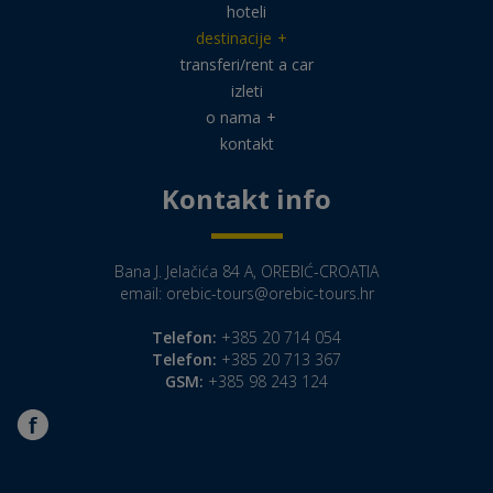
hoteli
destinacije
+
transferi/rent a car
izleti
o nama
+
kontakt
Kontakt info
Bana J. Jelačića 84 A, OREBIĆ-CROATIA
email:
orebic-tours@orebic-tours.hr
Telefon:
+385 20 714 054
Telefon:
+385 20 713 367
GSM:
+385 98 243 124