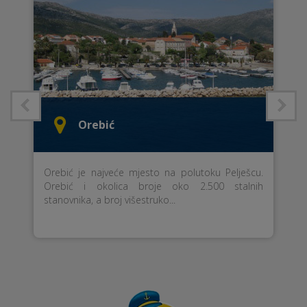
Orebić
Orebić je najveće mjesto na polutoku Pelješcu.
Orebić i okolica broje oko 2.500 stalnih
stanovnika, a broj višestruko...