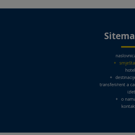
Sitem
naslovnic
+
smješta
hotel
+
destinacij
transferi/rent a ca
izlet
+
o nam
kontak