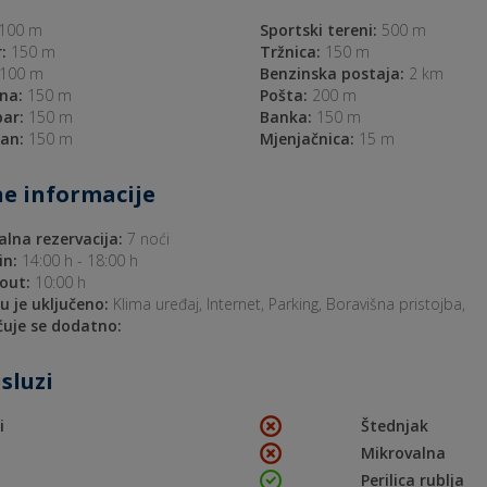
100 m
Sportski tereni:
500 m
:
150 m
Tržnica:
150 m
100 m
Benzinska postaja:
2 km
na:
150 m
Pošta:
200 m
bar:
150 m
Banka:
150 m
an:
150 m
Mjenjačnica:
15 m
e informacije
lna rezervacija:
7 noći
in:
14:00 h - 18:00 h
out:
10:00 h
nu je uključeno:
Klima uređaj, Internet, Parking, Boravišna pristojba,
uje se dodatno:
sluzi
i
Štednjak
Mikrovalna
Perilica rublja