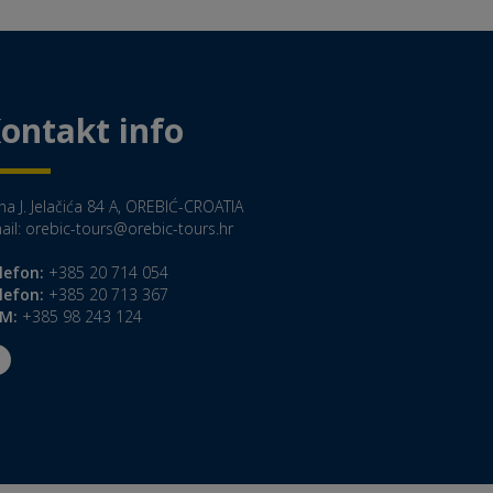
ontakt info
na J. Jelačića 84 A, OREBIĆ-CROATIA
ail:
orebic-tours@orebic-tours.hr
lefon:
+385 20 714 054
lefon:
+385 20 713 367
M:
+385 98 243 124