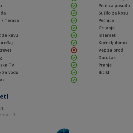
a
Perilica posuđa
ada
Sušilo za kosu
 / Terasa
Pećnica
Grijanje
 za kavu
Internet
uređaj
Kućni ljubimci
krevet
Vez za brod
g
Doručak
tska TV
Pranje
o za vodu
Bicikl
jak
eti
1:
krevet: 1