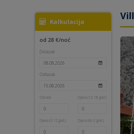
Vil
Kalkulacija
od 28 €/noć
Dolazak
Odlazak
Odrasli
Djeca (12-18 god.)
Djeca (2-12 god.)
Djeca (do 2 god.)