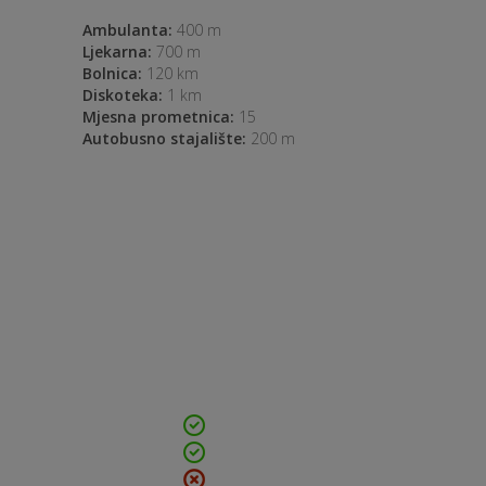
Ambulanta:
400 m
Ljekarna:
700 m
Bolnica:
120 km
Diskoteka:
1 km
Mjesna prometnica:
15
Autobusno stajalište:
200 m