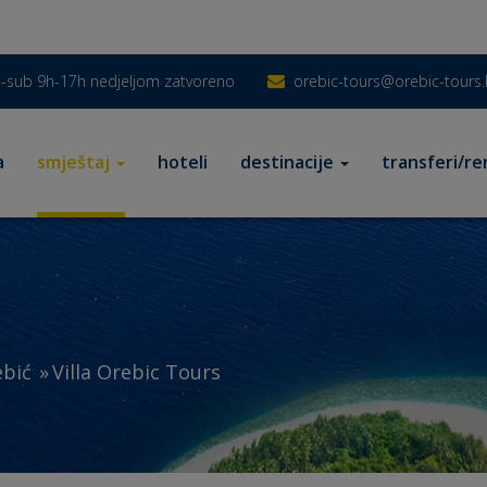
-sub 9h-17h nedjeljom zatvoreno
orebic-tours@orebic-tours.
a
smještaj
hoteli
destinacije
transferi/re
bić
Villa Orebic Tours