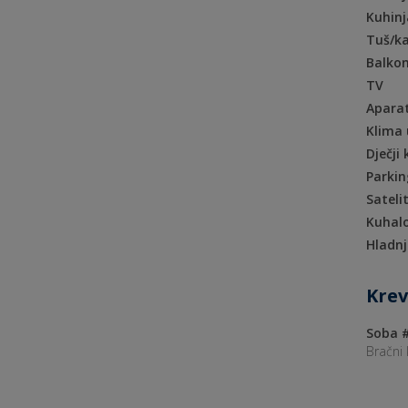
Kuhinj
Tuš/k
Balkon
TV
Aparat
Klima 
Dječji 
Parkin
Sateli
Kuhal
Hladn
Krev
Soba #
Bračni 