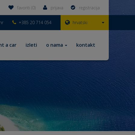
favoriti (0)
prijava
registracija
hr
+385 20 714 054
hrvatski
nt a car
izleti
o nama
kontakt