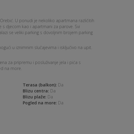
 Orebić. U ponudi je nekoliko apartmana različitih
je s djecom kao i apartmani za parove. Svi
alazi se veliki parking s dovoljnim brojem parking
gući u iznimnim slučajevima i isključivo na upit.
 za pripremu i posluživanje jela i pića s
led na more.
Terasa (balkon):
Da
Blizu centra:
Da
Blizu plaže:
Da
Pogled na more:
Da