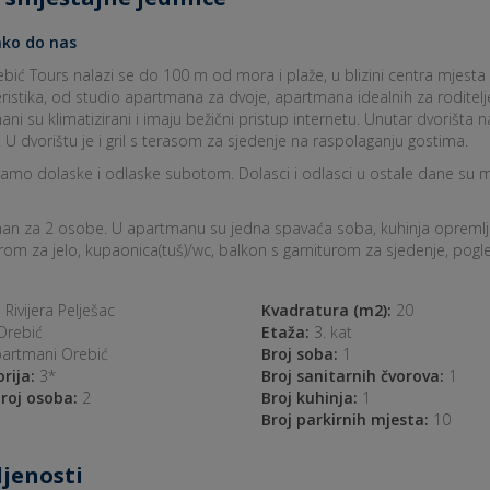
ko do nas
ebić Tours nalazi se do 100 m od mora i plaže, u blizini centra mjesta
ristika, od studio apartmana za dvoje, apartmana idealnih za roditel
ni su klimatizirani i imaju bežični pristup internetu. Unutar dvorišta n
 U dvorištu je i gril s terasom za sjedenje na raspolaganju gostima.
ramo dolaske i odlaske subotom. Dolasci i odlasci u ostale dane su mo
an za 2 osobe. U apartmanu su jedna spavaća soba, kuhinja opremljena
rom za jelo, kupaonica(tuš)/wc, balkon s garniturom za sjedenje, pog
:
Rivijera Pelješac
Kvadratura (m2):
20
rebić
Etaža:
3. kat
artmani Orebić
Broj soba:
1
rija:
3*
Broj sanitarnih čvorova:
1
roj osoba:
2
Broj kuhinja:
1
Broj parkirnih mjesta:
10
jenosti