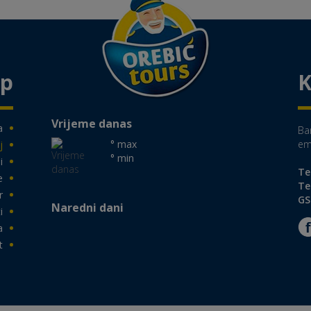
ap
K
Vrijeme danas
a
Ba
° max
em
j
° min
i
Te
e
Te
r
GS
Naredni dani
i
a
t