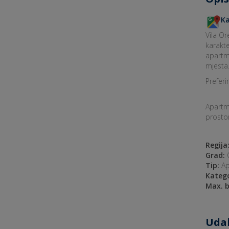
Ka
Vila Or
karakte
apartma
mjesta.
Preferi
Apartm
prosto
Regija
Grad:
O
Tip:
Ap
Katego
Max. b
Udal