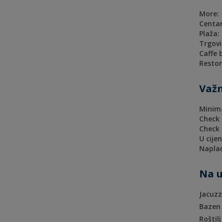
More:
Centar
Plaža:
Trgovi
Caffe 
Restor
Važn
Minima
Check 
Check 
U cije
Naplać
Na u
Jacuzz
Bazen
Roštilj