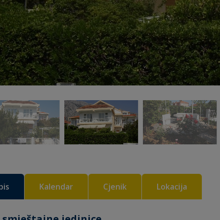
pis
Kalendar
Cjenik
Lokacija
 smještajne jedinice